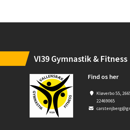
Instagram
OPRET EN PROFIL
VI39 Gymnastik & Fitness
Find os her
Kløverbo 55, 266
22469065
carstenjberg@g