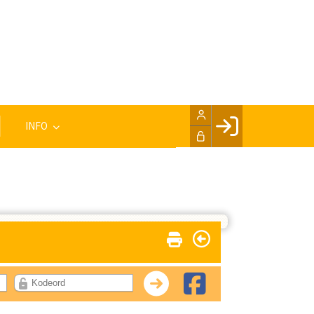
INFO
Facebook login
Husk mig
Glemt password
Opret profil
LOG IND