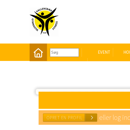
EVENT
HO
eller log in