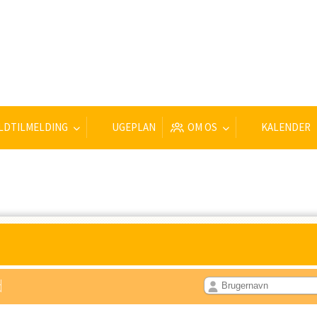
LDTILMELDING
UGEPLAN
OM OS
KALENDER
d