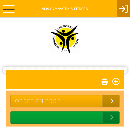
VI39 GYMNASTIK & FITNESS
OPRET EN PROFIL