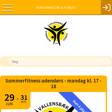
VI39 GYMNASTIK & FITNESS
Sommerfitness udendørs - mandag kl. 17 -
18
29
31
-
AUG.
JUN.