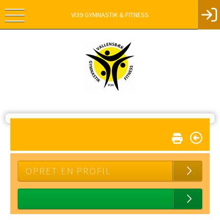
VI39 GYMNASTIK & FITNESS
OPRET EN PROFIL